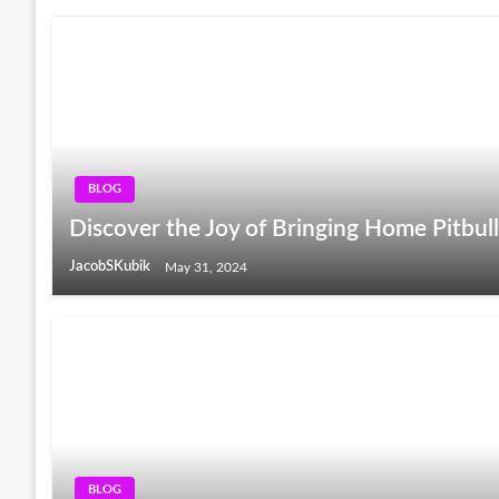
BLOG
Discover the Joy of Bringing Home Pitbull
JacobSKubik
May 31, 2024
BLOG