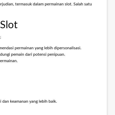
rjudian, termasuk dalam permainan slot. Salah satu
Slot
:
endasi permainan yang lebih dipersonalisasi.
dungi pemain dari potensi penipuan.
permainan.
i dan keamanan yang lebih baik.