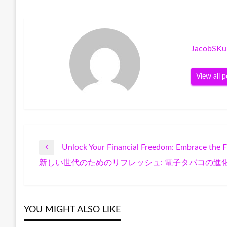
JacobSKu
View all p
Unlock Your Financial Freedom: Embrace the F
Post
Previous
新しい世代のためのリフレッシュ: 電子タバコの進
Post
Next
navigation
Post
YOU MIGHT ALSO LIKE