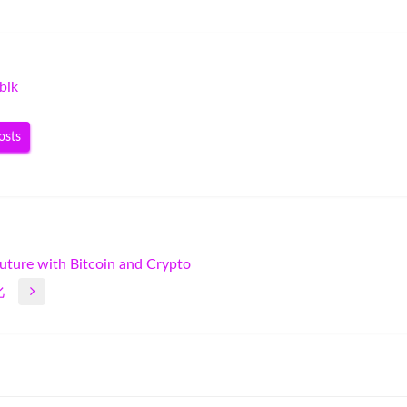
bik
osts
uture with Bitcoin and Crypto
化