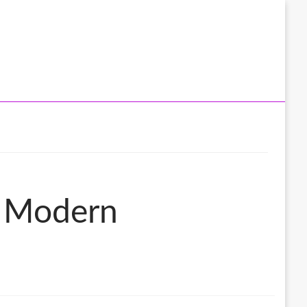
i Modern