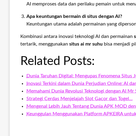
AI memproses data dan perilaku pemain untuk mena
Apa keuntungan bermain di situs dengan AI?
Keuntungan utama adalah permainan yang dipersonal
Kombinasi antara inovasi teknologi AI dan permainan
s
tertarik, menggunakan
situs ai mr suhu
bisa menjadi pil
Related Posts:
Dunia Taruhan Digital: Mengupas Fenomena Situs 
Inovasi Terkini dalam Dunia Perjudian Online: AI d
Memahami Dunia Revolusi Teknologi dengan AI Mr
Strategi Cerdas Menjelajah Slot Gacor dan Togel…
Mengenal Lebih Jauh Tentang Dunia APK MOD 
Keunggulan Menggunakan Platform APKEIRA untu