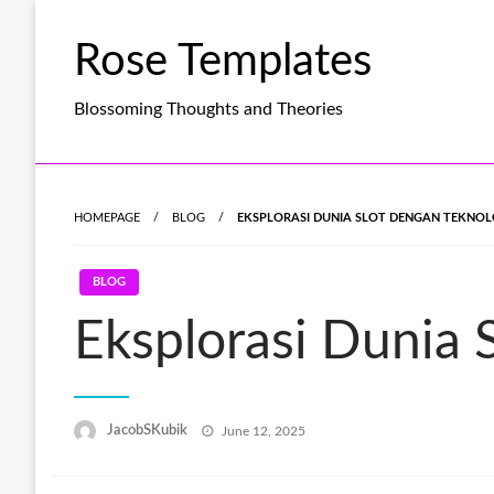
Skip
to
Rose Templates
content
Blossoming Thoughts and Theories
HOMEPAGE
BLOG
EKSPLORASI DUNIA SLOT DENGAN TEKNO
BLOG
Eksplorasi Dunia 
Posted
JacobSKubik
June 12, 2025
on