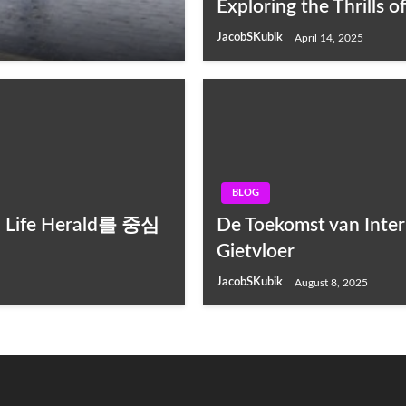
Exploring the Thrills 
JacobSKubik
April 14, 2025
BLOG
ife Herald를 중심
De Toekomst van Inter
Gietvloer
JacobSKubik
August 8, 2025