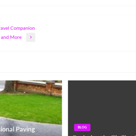
Travel Companion
s and More
BLOG
ional Paving