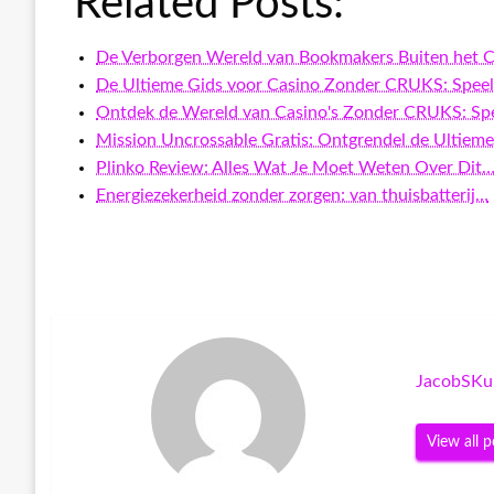
Related Posts:
De Verborgen Wereld van Bookmakers Buiten het
De Ultieme Gids voor Casino Zonder CRUKS: Spee
Ontdek de Wereld van Casino's Zonder CRUKS: Sp
Mission Uncrossable Gratis: Ontgrendel de Ultiem
Plinko Review: Alles Wat Je Moet Weten Over Dit
Energiezekerheid zonder zorgen: van thuisbatterij…
JacobSKu
View all p