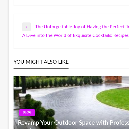
The Unforgettable Joy of Having the Perfect 
Post
Previous
A Dive into the World of Exquisite Cocktails: Recipe
Post
Next
navigation
Post
YOU MIGHT ALSO LIKE
BLOG
Revamp Your Outdoor Space with Profess