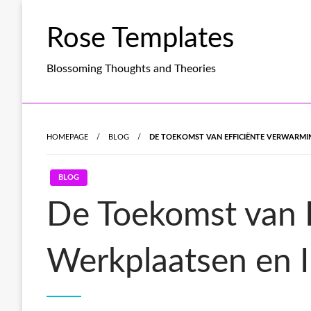
Skip
to
Rose Templates
content
Blossoming Thoughts and Theories
HOMEPAGE
BLOG
DE TOEKOMST VAN EFFICIËNTE VERWARMI
BLOG
De Toekomst van E
Werkplaatsen en I