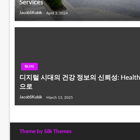
Services
JacobSKubik
April 3, 2024
BLOG
디지털 시대의 건강 정보의 신뢰성: Health L
으로
JacobSKubik
March 13, 2025
Theme by Silk Themes