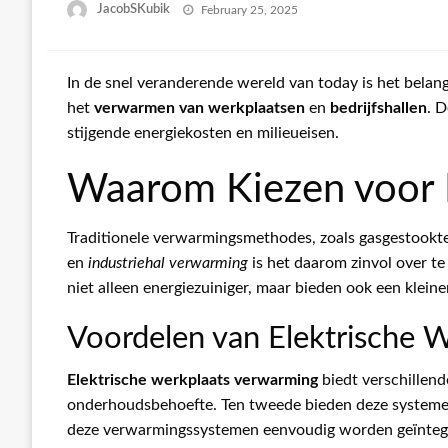
Posted
JacobSKubik
February 25, 2025
on
In de snel veranderende wereld van today is het belangr
het
verwarmen van werkplaatsen
en
bedrijfshallen
. 
stijgende energiekosten en milieueisen.
Waarom Kiezen voor 
Traditionele verwarmingsmethodes, zoals gasgestookt
en
industriehal verwarming
is het daarom zinvol over te
niet alleen energiezuiniger, maar bieden ook een klein
Voordelen van Elektrische 
Elektrische werkplaats verwarming
biedt verschillend
onderhoudsbehoefte. Ten tweede bieden deze systemen 
deze verwarmingssystemen eenvoudig worden geïntegre