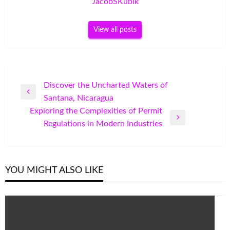
JacobSKubik
View all posts
Post
Discover the Uncharted Waters of
Previous
Santana, Nicaragua
navigation
Post
Exploring the Complexities of Permit
Next
Regulations in Modern Industries
Post
YOU MIGHT ALSO LIKE