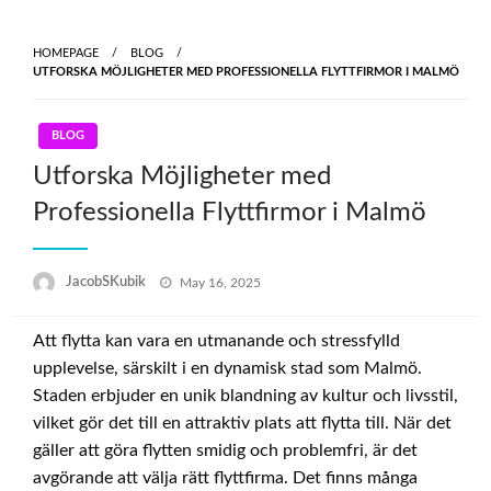
Skip
to
HOMEPAGE
BLOG
content
UTFORSKA MÖJLIGHETER MED PROFESSIONELLA FLYTTFIRMOR I MALMÖ
BLOG
Utforska Möjligheter med
Professionella Flyttfirmor i Malmö
Posted
JacobSKubik
May 16, 2025
on
Att flytta kan vara en utmanande och stressfylld
upplevelse, särskilt i en dynamisk stad som Malmö.
Staden erbjuder en unik blandning av kultur och livsstil,
vilket gör det till en attraktiv plats att flytta till. När det
gäller att göra flytten smidig och problemfri, är det
avgörande att välja rätt flyttfirma. Det finns många