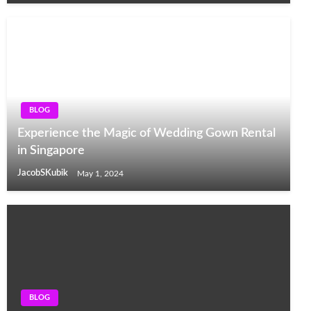
BLOG
Experience the Magic of Wedding Gown Rental
in Singapore
JacobSKubik
May 1, 2024
BLOG