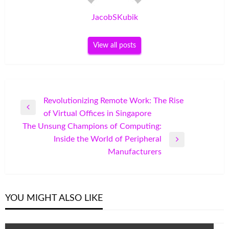
JacobSKubik
View all posts
Post
Revolutionizing Remote Work: The Rise
Previous
of Virtual Offices in Singapore
navigation
Post
The Unsung Champions of Computing:
Inside the World of Peripheral
Next
Manufacturers
Post
YOU MIGHT ALSO LIKE