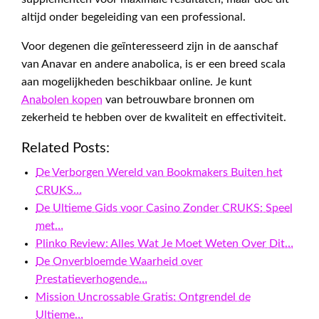
altijd onder begeleiding van een professional.
Voor degenen die geïnteresseerd zijn in de aanschaf
van Anavar en andere anabolica, is er een breed scala
aan mogelijkheden beschikbaar online. Je kunt
Anabolen kopen
van betrouwbare bronnen om
zekerheid te hebben over de kwaliteit en effectiviteit.
Related Posts:
De Verborgen Wereld van Bookmakers Buiten het
CRUKS…
De Ultieme Gids voor Casino Zonder CRUKS: Speel
met…
Plinko Review: Alles Wat Je Moet Weten Over Dit…
De Onverbloemde Waarheid over
Prestatieverhogende…
Mission Uncrossable Gratis: Ontgrendel de
Ultieme…