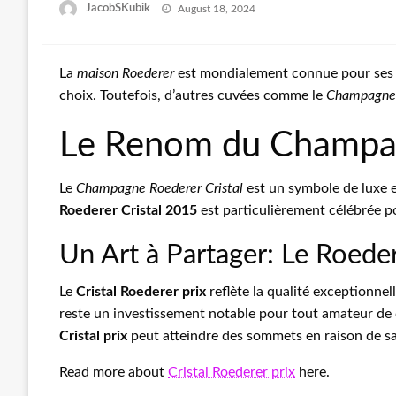
Posted
JacobSKubik
August 18, 2024
on
La
maison Roederer
est mondialement connue pour ses c
choix. Toutefois, d’autres cuvées comme le
Champagne 
Le Renom du Champag
Le
Champagne Roederer Cristal
est un symbole de luxe e
Roederer Cristal 2015
est particulièrement célébrée po
Un Art à Partager: Le Roedere
Le
Cristal Roederer prix
reflète la qualité exceptionnelle
reste un investissement notable pour tout amateur de
Cristal prix
peut atteindre des sommets en raison de sa 
Read more about
Cristal Roederer prix
here.