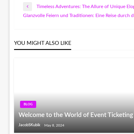
Timeless Adventures: The Allure of Unique El
Post
Previous
Glanzvolle Feiern und Traditionen: Eine Reise durch 
Post
Next
navigation
Post
YOU MIGHT ALSO LIKE
BLOG
Welcome to the World of Event Ticketing
JacobSKubik
May 8, 2024