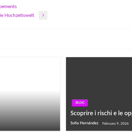
opements
die Hochzeitswelt
BLOG
Scoprire i rischi e le
Sofía Hernández
February 9, 2026