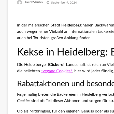
Posted
JacobSKubik
September 9, 2024
on
In der malerischen Stadt
Heidelberg
haben Backwaren e
auch wegen einer Vielzahl an internationalen Leckerei
auch bei Touristen großen Anklang finden.
Kekse in Heidelberg:
Die Heidelberger
Bäckerei
-Landschaft ist reich an Vi
die beliebten
*vegane Cookies*
, hier wird jeder fündi
Rabattaktionen und besond
Regelmäßig bieten die Bäckereien in Heidelberg verlo
Cookies
sind oft Teil dieser Aktionen und sorgen für s
Ob als Mitbringsel, für den eigenen Genuss oder als s