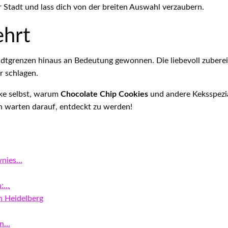
Stadt und lass dich von der breiten Auswahl verzaubern.
ehrt
dtgrenzen hinaus an Bedeutung gewonnen. Die liebevoll zubere
r schlagen.
ke selbst, warum
Chocolate Chip Cookies
und andere Keksspezia
n warten darauf, entdeckt zu werden!
wnies…
n:…
n Heidelberg
in…