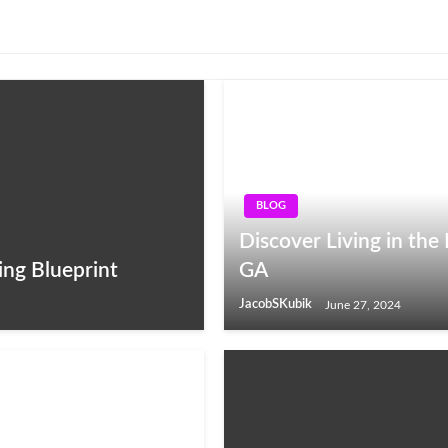
BLOG
Discover Living in the
ing Blueprint
GA
JacobSKubik
June 27, 2024