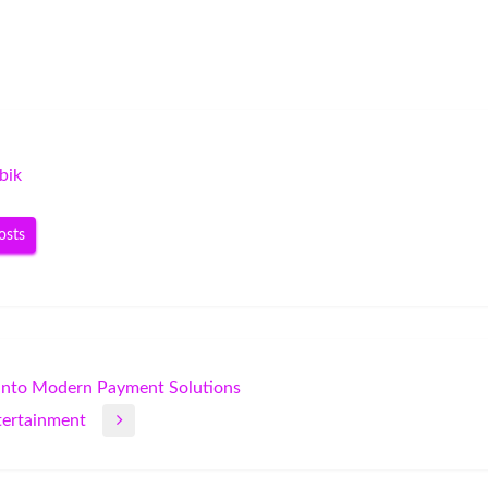
bik
osts
e into Modern Payment Solutions
ntertainment