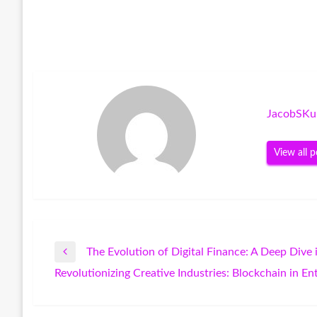
JacobSKu
View all p
The Evolution of Digital Finance: A Deep Div
Post
Previous
Revolutionizing Creative Industries: Blockchain in E
Post
Next
navigation
Post