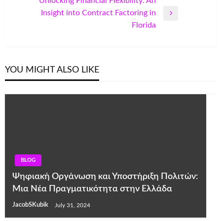
Unlocking Financial Flexibility: An
Insight into Contract Factoring in
Next
Florida
Post
YOU MIGHT ALSO LIKE
BLOG
Ψηφιακή Οργάνωση και Υποστήριξη Πολιτών:
Μια Νέα Πραγματικότητα στην Ελλάδα
JacobSKubik
July 31, 2024