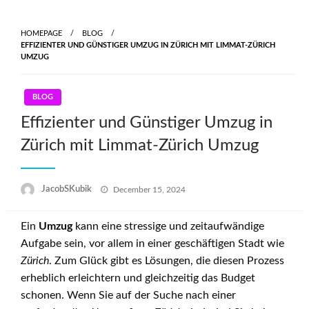
Skip
to
HOMEPAGE
BLOG
content
EFFIZIENTER UND GÜNSTIGER UMZUG IN ZÜRICH MIT LIMMAT-ZÜRICH
UMZUG
BLOG
Effizienter und Günstiger Umzug in
Zürich mit Limmat-Zürich Umzug
Posted
JacobSKubik
December 15, 2024
on
Ein
Umzug
kann eine stressige und zeitaufwändige
Aufgabe sein, vor allem in einer geschäftigen Stadt wie
Zürich
. Zum Glück gibt es Lösungen, die diesen Prozess
erheblich erleichtern und gleichzeitig das Budget
schonen. Wenn Sie auf der Suche nach einer