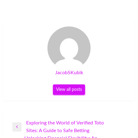
JacobSKubik
View all posts
Post
Exploring the World of Verified Toto
Previous
Sites: A Guide to Safe Betting
navigation
Post