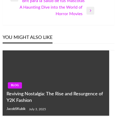
Previous
Brit para la Salud de tus Mascotas
navigation
Post
A Haunting Dive into the World of
Next
Horror Movies
Post
YOU MIGHT ALSO LIKE
BLOG
Reviving Nostalgia: The Rise and Resurgence of
Y2K Fashion
JacobSKubik
July 3, 2025