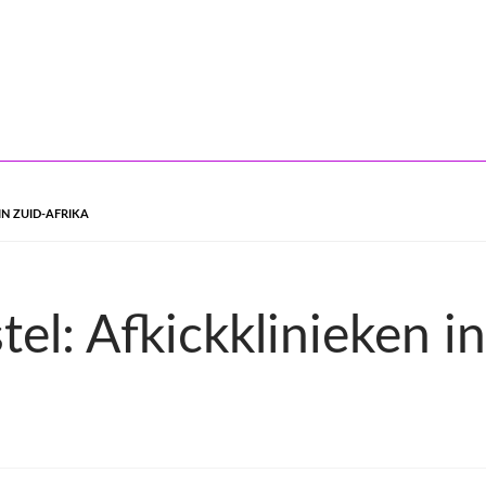
IN ZUID-AFRIKA
l: Afkickklinieken in