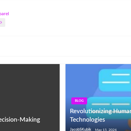
parel
BLOG
Revolutionizing Human
ecision-Making
Technologies
JacobSKubik
May 15, 2024