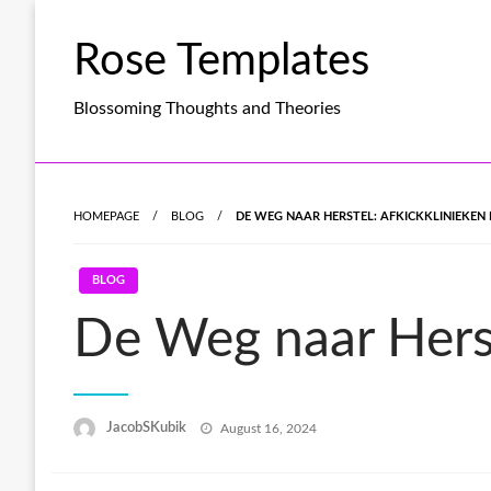
Skip
to
Rose Templates
content
Blossoming Thoughts and Theories
HOMEPAGE
BLOG
DE WEG NAAR HERSTEL: AFKICKKLINIEKEN 
BLOG
De Weg naar Herste
Posted
JacobSKubik
August 16, 2024
on