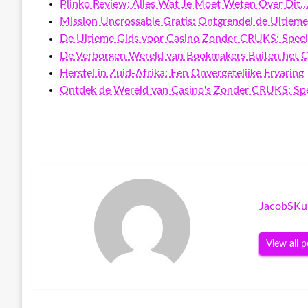
Plinko Review: Alles Wat Je Moet Weten Over Dit
Mission Uncrossable Gratis: Ontgrendel de Ultiem
De Ultieme Gids voor Casino Zonder CRUKS: Spee
De Verborgen Wereld van Bookmakers Buiten het
Herstel in Zuid-Afrika: Een Onvergetelijke Ervaring
Ontdek de Wereld van Casino's Zonder CRUKS: Sp
JacobSKu
View all p