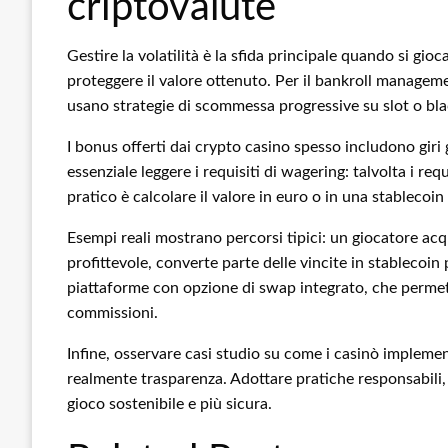
criptovalute
Gestire la volatilità è la sfida principale quando si gi
proteggere il valore ottenuto. Per il bankroll managemen
usano strategie di scommessa progressive su slot o bla
I bonus offerti dai crypto casino spesso includono gir
essenziale leggere i requisiti di wagering: talvolta i re
pratico è calcolare il valore in euro o in una stablecoin
Esempi reali mostrano percorsi tipici: un giocatore ac
profittevole, converte parte delle vincite in stablecoin
piattaforme con opzione di swap integrato, che permett
commissioni.
Infine, osservare casi studio su come i casinò impleme
realmente trasparenza. Adottare pratiche responsabili, ve
gioco sostenibile e più sicura.