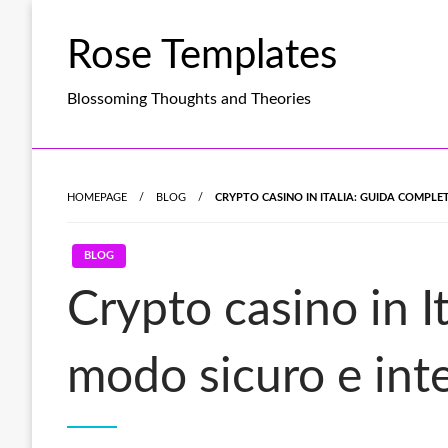
Skip
to
Rose Templates
content
Blossoming Thoughts and Theories
HOMEPAGE
BLOG
CRYPTO CASINO IN ITALIA: GUIDA COMPLE
BLOG
Crypto casino in I
modo sicuro e inte