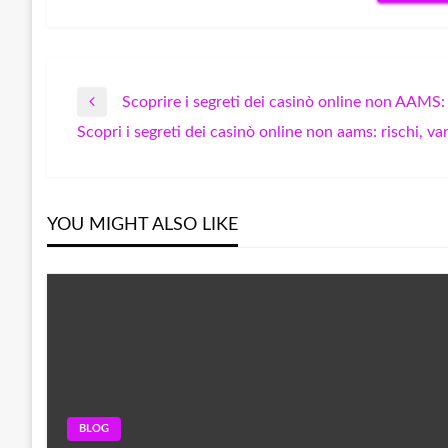
Scoprire i segreti dei casinò online non AAMS:
Post
Previous
Scopri i segreti dei casinò online non aams: rischi, v
Post
Next
navigation
Post
YOU MIGHT ALSO LIKE
BLOG