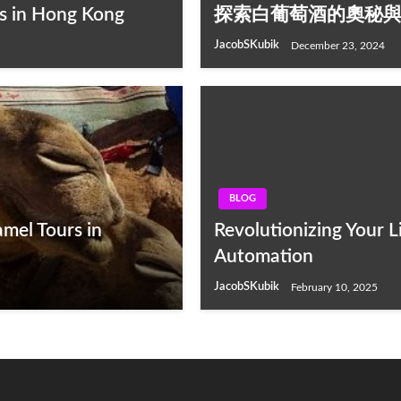
es in Hong Kong
探索白葡萄酒的奧秘
JacobSKubik
December 23, 2024
BLOG
mel Tours in
Revolutionizing Your 
Automation
JacobSKubik
February 10, 2025