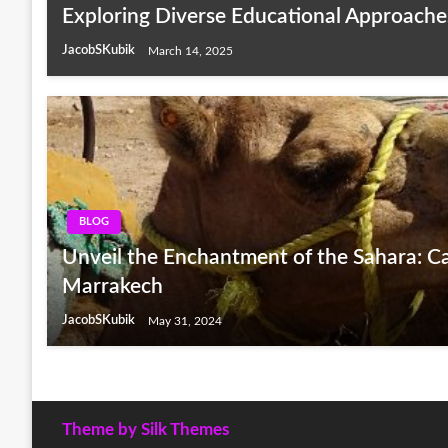
Exploring Diverse Educational Approach
JacobSKubik
March 14, 2025
BLOG
Unveil the Enchantment of the Sahara: Ca
Marrakech
JacobSKubik
May 31, 2024
Theme by Silk Themes