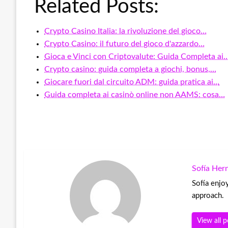
Related Posts:
Crypto Casino Italia: la rivoluzione del gioco…
Crypto Casino: il futuro del gioco d'azzardo…
Gioca e Vinci con Criptovalute: Guida Completa ai
Crypto casino: guida completa a giochi, bonus,…
Giocare fuori dal circuito ADM: guida pratica ai…
Guida completa ai casinò online non AAMS: cosa…
Sofía Her
Sofía enjoy
approach.
View all p