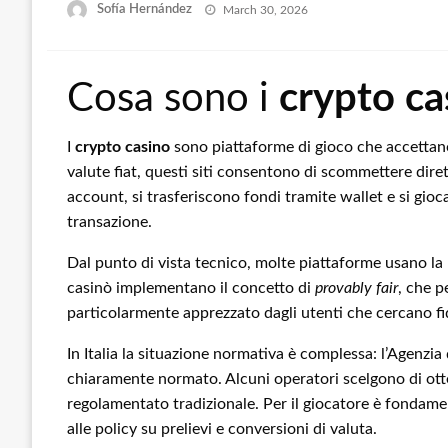
Posted
Sofía Hernández
March 30, 2026
on
Cosa sono i
crypto ca
I
crypto casino
sono piattaforme di gioco che accettano
valute fiat, questi siti consentono di scommettere dire
account, si trasferiscono fondi tramite wallet e si gioca
transazione.
Dal punto di vista tecnico, molte piattaforme usano la 
casinò implementano il concetto di
provably fair
, che p
particolarmente apprezzato dagli utenti che cercano fid
In Italia la situazione normativa è complessa: l’Agenzi
chiaramente normato. Alcuni operatori scelgono di ottene
regolamentato tradizionale. Per il giocatore è fondament
alle policy su prelievi e conversioni di valuta.