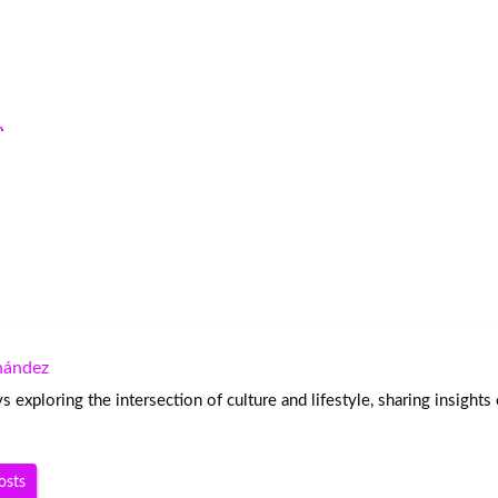
…
nández
s exploring the intersection of culture and lifestyle, sharing insight
osts