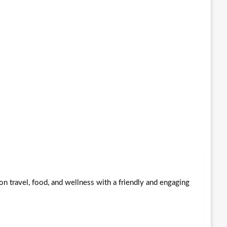
s on travel, food, and wellness with a friendly and engaging