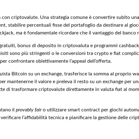
oca con criptovalute. Una strategia comune è convertire subito una 
t, stabilire percentuali fisse del portafoglio da destinare al gioc
ckjack, ma è fondamentale ricordare che il vantaggio del banco 
i gratuiti, bonus di deposito in criptovaluta e programmi cashba
quisiti sono più stringenti o le conversioni tra crypto e fiat compl
 per confrontare obiettivamente l’appeal dell’offerta.
quista Bitcoin su un exchange, trasferisce la somma al proprio wa
 per mantenerne il valore e preleva il resto su un exchange per un
e di trasformare criptovalute direttamente in valuta fiat al mome
ntano il
provably fair
o utilizzare smart contract per giochi automa
rificare l’affidabilità tecnica e pianificare la gestione delle cri