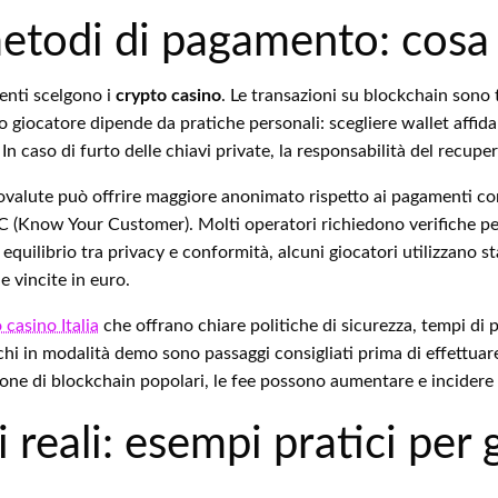
metodi di pagamento: cosa
tenti scelgono i
crypto casino
. Le transazioni su blockchain sono tr
lo giocatore dipende da pratiche personali: scegliere wallet affida
 In caso di furto delle chiavi private, la responsabilità del recupe
iptovalute può offrire maggiore anonimato rispetto ai pagamenti 
C (Know Your Customer). Molti operatori richiedono verifiche per 
uilibrio tra privacy e conformità, alcuni giocatori utilizzano stab
 vincite in euro.
 casino Italia
che offrano chiare politiche di sicurezza, tempi di p
chi in modalità demo sono passaggi consigliati prima di effettuare 
tione di blockchain popolari, le fee possono aumentare e incidere s
 reali: esempi pratici per 