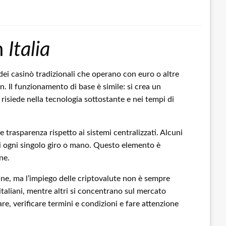
n
Italia
ei casinò tradizionali che operano con euro o altre
. Il funzionamento di base è simile: si crea un
e risiede nella tecnologia sottostante e nei tempi di
trasparenza rispetto ai sistemi centralizzati. Alcuni
di ogni singolo giro o mano. Questo elemento è
ne.
ine, ma l’impiego delle criptovalute non è sempre
italiani, mentre altri si concentrano sul mercato
re, verificare termini e condizioni e fare attenzione