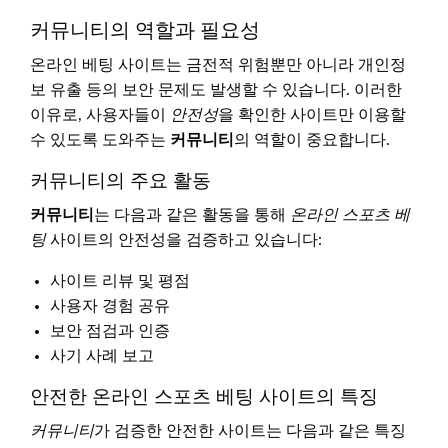
커뮤니티의 역할과 필요성
온라인 베팅 사이트는 금전적 위험뿐만 아니라 개인정
보 유출 등의 보안 문제도 발생할 수 있습니다. 이러한
이유로, 사용자들이
안전성
을 확인한 사이트만 이용할
수 있도록 도와주는
커뮤니티
의 역할이 중요합니다.
커뮤니티의 주요 활동
커뮤니티
는 다음과 같은 활동을 통해
온라인 스포츠 베
팅
사이트의 안전성을 검증하고 있습니다:
사이트 리뷰 및 평점
사용자 경험 공유
보안 점검과 인증
사기 사례 보고
안전한 온라인 스포츠 베팅 사이트의 특징
커뮤니티
가 검증한 안전한 사이트는 다음과 같은 특징