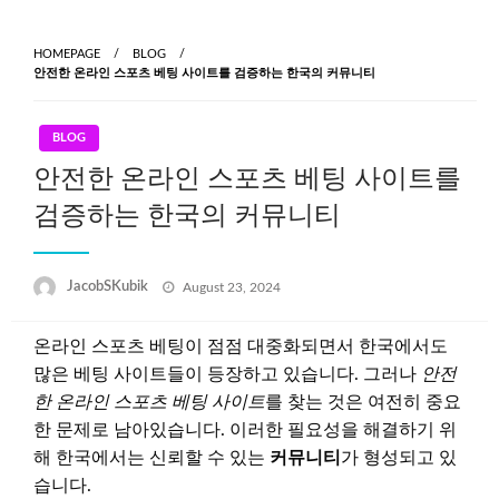
Skip
to
HOMEPAGE
BLOG
content
안전한 온라인 스포츠 베팅 사이트를 검증하는 한국의 커뮤니티
BLOG
안전한 온라인 스포츠 베팅 사이트를
검증하는 한국의 커뮤니티
Posted
JacobSKubik
August 23, 2024
on
온라인 스포츠 베팅이 점점 대중화되면서 한국에서도
많은 베팅 사이트들이 등장하고 있습니다. 그러나
안전
한 온라인 스포츠 베팅 사이트
를 찾는 것은 여전히 중요
한 문제로 남아있습니다. 이러한 필요성을 해결하기 위
해 한국에서는 신뢰할 수 있는
커뮤니티
가 형성되고 있
습니다.