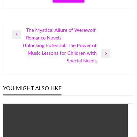
Post
The Mystical Allure of Werewolf
Previous
Romance Novels
navigation
Post
Unlocking Potential: The Power of
Music Lessons for Children with
Next
Special Needs
Post
YOU MIGHT ALSO LIKE