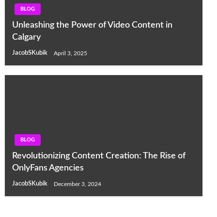
BLOG
Unleashing the Power of Video Content in
Calgary
JacobSKubik
April 3, 2025
BLOG
Revolutionizing Content Creation: The Rise of
OnlyFans Agencies
JacobSKubik
December 3, 2024