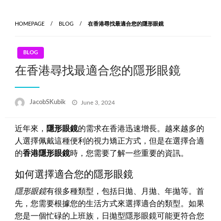
Skip
to
HOMEPAGE
BLOG
在香港尋找最適合您的隱形眼鏡
content
BLOG
在香港尋找最適合您的隱形眼鏡
Posted
JacobSKubik
June 3, 2024
on
近年來，
隱形眼鏡
的需求在香港迅速增長。越來越多的
人選擇佩戴這種便利的視力矯正方式，但是在選擇合適
的
香港隱形眼鏡
時，您需要了解一些重要的資訊。
如何選擇適合您的隱形眼鏡
隱形眼鏡
有很多種類型，包括日拋、月拋、年拋等。首
先，您需要根據您的生活方式來選擇適合的類型。如果
您是一個忙碌的上班族，日拋型隱形眼鏡可能更符合您