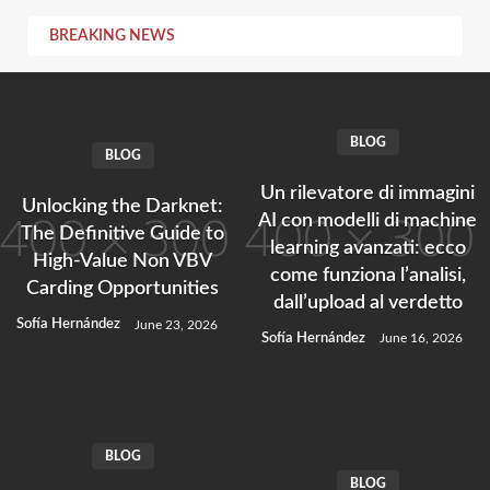
Skip
BREAKING NEWS
to
content
BLOG
BLOG
Un rilevatore di immagini
Unlocking the Darknet:
AI con modelli di machine
The Definitive Guide to
learning avanzati: ecco
High-Value Non VBV
come funziona l’analisi,
Carding Opportunities
dall’upload al verdetto
Sofía Hernández
June 23, 2026
Sofía Hernández
June 16, 2026
BLOG
BLOG