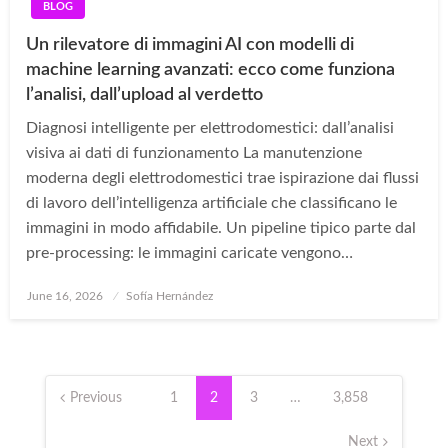
BLOG
Un rilevatore di immagini AI con modelli di
machine learning avanzati: ecco come funziona
l’analisi, dall’upload al verdetto
Diagnosi intelligente per elettrodomestici: dall’analisi
visiva ai dati di funzionamento La manutenzione
moderna degli elettrodomestici trae ispirazione dai flussi
di lavoro dell’intelligenza artificiale che classificano le
immagini in modo affidabile. Un pipeline tipico parte dal
pre-processing: le immagini caricate vengono…
Posted
June 16, 2026
Sofía Hernández
on
Posts
pagination
Previous
1
2
3
…
3,858
Next