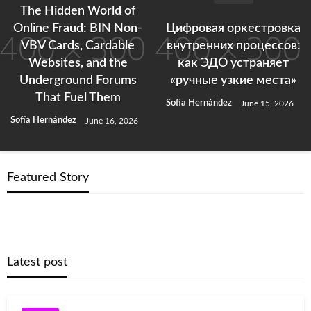
The Hidden World of
Online Fraud: BIN Non-
Цифровая оркестровка
VBV Cards, Cardable
внутренних процессов:
Websites, and the
как ЭДО устраняет
Underground Forums
«ручные узкие места»
That Fuel Them
Sofía Hernández
June 15, 2026
Sofía Hernández
June 16, 2026
Featured Story
Latest post