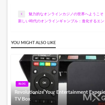
魅力的なオンラインカジノの世界へようこそ
Post
Previous
新しい時代のオンラインギャンブル：進化するエン
Post
Next
navigation
Post
YOU MIGHT ALSO LIKE
BLOG
Revolutionize Your Entertainment Experi
TV Box