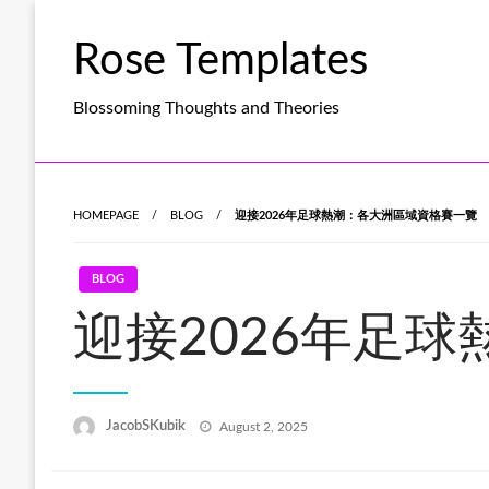
Skip
to
Rose Templates
content
Blossoming Thoughts and Theories
HOMEPAGE
BLOG
迎接2026年足球熱潮：各大洲區域資格賽一覽
BLOG
迎接2026年足
Posted
JacobSKubik
August 2, 2025
on