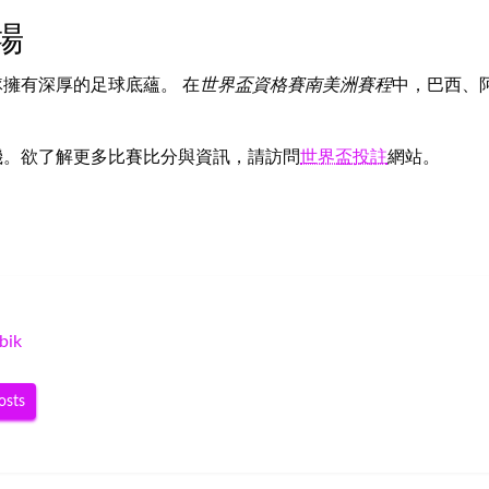
場
擁有深厚的足球底蘊。 在
世界盃資格賽南美洲賽程
中，巴西、
機。欲了解更多比賽比分與資訊，請訪問
世界盃投註
網站。
bik
osts