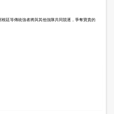
阿根廷等傳統強者將與其他強隊共同競逐，爭奪寶貴的