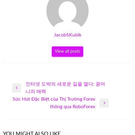
JacobSKubik
View all posts
Post
인터넷 도박의 새로운 길을 열다: 꽁머
Previous
니의 매력
navigation
Post
Sức Hút Đặc Biệt của Thị Trường Forex
Next
thông qua RoboForex
Post
YOU MIGHT ALSO LIKE