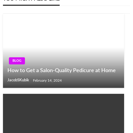
BLOG
How to Get a Salon-Quality Pedicure at Home
JacobSKubik
February 14, 2024