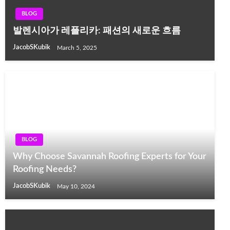
BLOG
발렌시아가 레플리카: 패션의 새로운 흐름
JacobSKubik
March 5, 2025
BLOG
Why Choose Savannah Roofing Experts for Your
Roofing Needs?
JacobSKubik
May 10, 2024