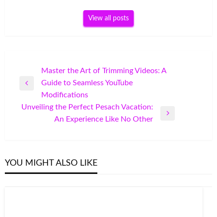
View all posts
Post
Master the Art of Trimming Videos: A
Guide to Seamless YouTube
navigation
Previous
Modifications
Post
Unveiling the Perfect Pesach Vacation:
Next
An Experience Like No Other
Post
YOU MIGHT ALSO LIKE