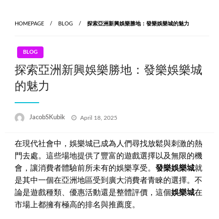
Skip
to
HOMEPAGE
BLOG
探索亞洲新興娛樂勝地：發樂娛樂城的魅力
content
BLOG
探索亞洲新興娛樂勝地：發樂娛樂城
的魅力
Posted
JacobSKubik
April 18, 2025
on
在現代社會中，娛樂城已成為人們尋找放鬆與刺激的熱
門去處。這些場地提供了豐富的遊戲選擇以及無限的機
會，讓消費者體驗前所未有的娛樂享受。
發樂娛樂城
就
是其中一個在亞洲地區受到廣大消費者青睞的選擇。不
論是遊戲種類、優惠活動還是整體評價，這個
娛樂城
在
市場上都擁有極高的排名與推薦度。