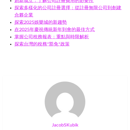
創新成立：了解公司註冊費用的必要性
探索多樣化的公司註冊選擇：從註冊無限公司到創建
合夥企業
探索2025娛樂城的新趨勢
在2025年慶祝傳統新年到會的最佳方式
掌握公司稅務報表：重點與時限解析
探索台灣的稅務*豁免*政策
JacobSKubik